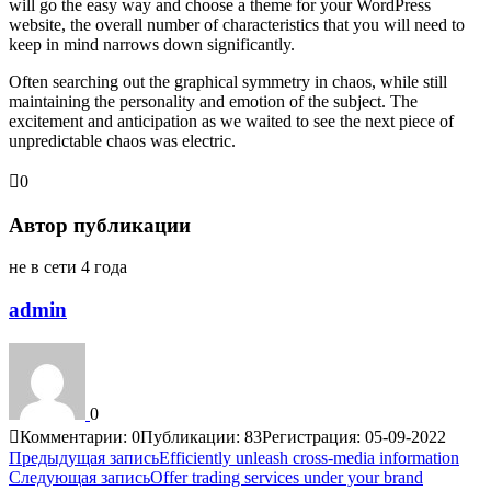
will go the easy way and choose a theme for your WordPress
website, the overall number of characteristics that you will need to
keep in mind narrows down significantly.
Often searching out the graphical symmetry in chaos, while still
maintaining the personality and emotion of the subject. The
excitement and anticipation as we waited to see the next piece of
unpredictable chaos was electric.
0
Автор публикации
не в сети 4 года
admin
0
Комментарии: 0
Публикации: 83
Регистрация: 05-09-2022
Навигация
Предыдущая запись
Efficiently unleash cross-media information
Следующая запись
Offer trading services under your brand
по