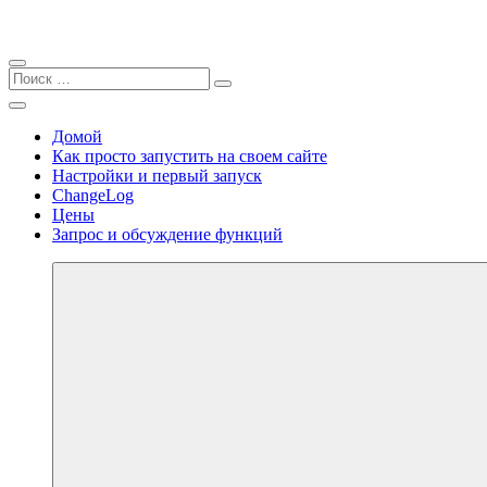
Закрыть
Найти:
Поиск
Поиск
Перейти
Меню
personal.sell2b.ru
к
Домой
содержимому
Как просто запустить на своем сайте
Настройки и первый запуск
ChangeLog
Цены
Запрос и обсуждение функций
Далее