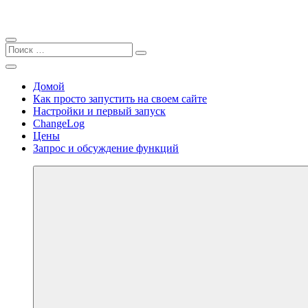
Закрыть
Найти:
Поиск
Поиск
Перейти
Меню
personal.sell2b.ru
к
Домой
содержимому
Как просто запустить на своем сайте
Настройки и первый запуск
ChangeLog
Цены
Запрос и обсуждение функций
Далее