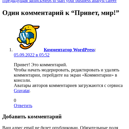
Навигация
Предыдущая запись
Steps to start your business analyst career
по
Один комментарий к “
Привет, мир!
”
записям
Комментатор WordPress
:
05.09.2022 в 05:52
Привет! Это комментарий.
Чтобы начать модерировать, редактировать и удалять
комментарии, перейдите на экран «Комментарии» в
консоли.
Аватары авторов комментариев загружаются с сервиса
Gravatar
.
0
Ответить
Добавить комментарий
Ваш адрес email не будет опубликован.
Обязательные поля