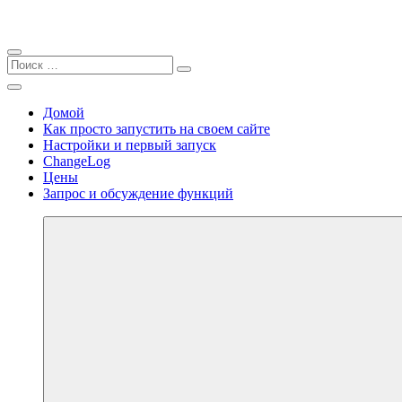
Закрыть
Найти:
Поиск
Поиск
Перейти
Меню
personal.sell2b.ru
к
Домой
содержимому
Как просто запустить на своем сайте
Настройки и первый запуск
ChangeLog
Цены
Запрос и обсуждение функций
Далее