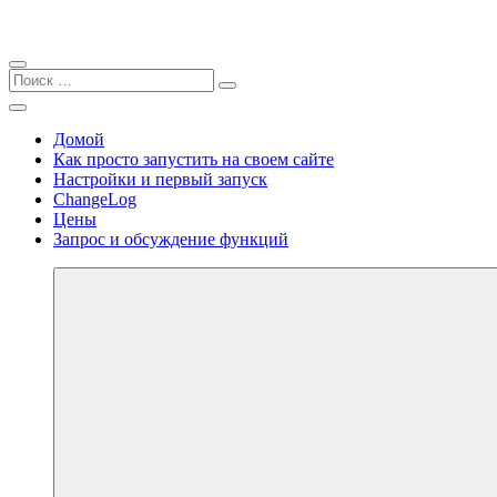
Закрыть
Найти:
Поиск
Поиск
Перейти
Меню
personal.sell2b.ru
к
Домой
содержимому
Как просто запустить на своем сайте
Настройки и первый запуск
ChangeLog
Цены
Запрос и обсуждение функций
Далее