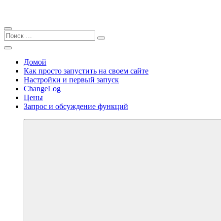
Закрыть
Найти:
Поиск
Поиск
Перейти
Меню
personal.sell2b.ru
к
Домой
содержимому
Как просто запустить на своем сайте
Настройки и первый запуск
ChangeLog
Цены
Запрос и обсуждение функций
Далее