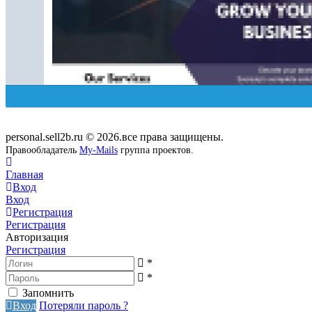
personal.sell2b.ru © 2026.все права защищены.
Правообладатель
My-Mails
группа проектов.
Главная
Вход
Вход
Регистрация
Регистрация
Авторизация
Регистрация
*
*
Запомнить
Вход
Потеряли пароль ?