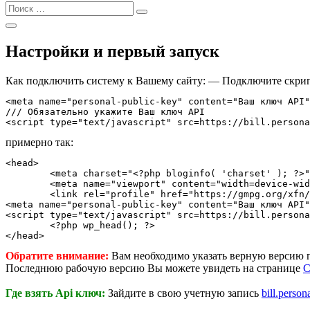
Найти:
Поиск
Открыть
Поиск
Настройки и первый запуск
Как подключить систему к Вашему сайту: — Подключите скрипт
<meta name="personal-public-key" content="Ваш ключ API"
/// Обязательно укажите Ваш ключ API

<script type="text/javascript" src=https://bill.persona
примерно так:
<head>

	<meta charset="<?php bloginfo( 'charset' ); ?>">

	<meta name="viewport" content="width=device-width, initial-scale=1">

	<link rel="profile" href="https://gmpg.org/xfn/11">

<meta name="personal-public-key" content="Ваш ключ API"
<script type="text/javascript" src=https://bill.persona
	<?php wp_head(); ?>

Обратите внимание:
Вам необходимо указать верную версию 
Последнюю рабочую версию Вы можете увидеть на странице
C
Где взять Api ключ:
Зайдите в свою учетную запись
bill.person