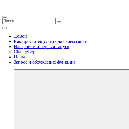
Закрыть
Найти:
Поиск
Поиск
Перейти
Меню
personal.sell2b.ru
к
Домой
содержимому
Как просто запустить на своем сайте
Настройки и первый запуск
ChangeLog
Цены
Запрос и обсуждение функций
Далее