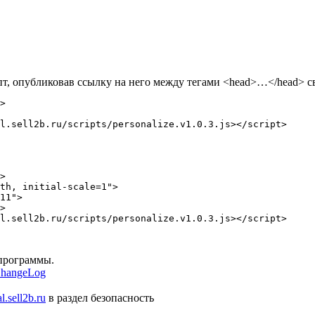
, опубликовав ссылку на него между тегами <head>…</head> св
>

l.sell2b.ru/scripts/personalize.v1.0.3.js></script>
>

l.sell2b.ru/scripts/personalize.v1.0.3.js></script>

программы.
hangeLog
al.sell2b.ru
в раздел безопасность